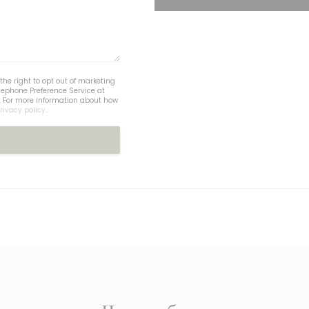
he right to opt out of marketing
lephone Preference Service at
. For more information about how
rivacy policy
.