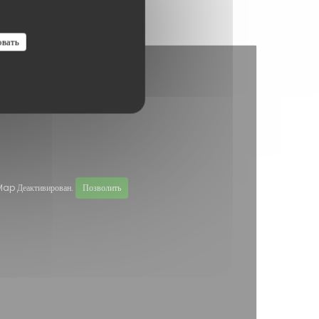
овать
ap Деактивирован.
Позволить