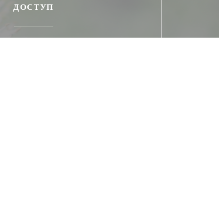
ДОСТУП
Автобус
 S15 arrêt "Ecully le Trouillat"
Парковка
nade devant le restaurant