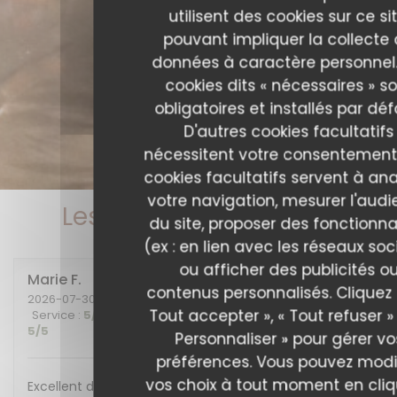
utilisent des cookies sur ce sit
pouvant impliquer la collecte
données à caractère personnel.
cookies dits « nécessaires » s
obligatoires et installés par déf
D'autres cookies facultatifs
nécessitent votre consentement
cookies facultatifs servent à ana
votre navigation, mesurer l'aud
Les avis de nos clients
du site, proposer des fonctionna
(ex : en lien avec les réseaux soc
ou afficher des publicités o
Marie
F
contenus personnalisés. Cliquez 
2026-07-30
- 20:00 - Couverts 2
Tout accepter », « Tout refuser »
Service
:
5
/5
Ambiance
:
5
/5
Cuisine
:
5
/5
Qualité / Prix
:
5
/5
Personnaliser » pour gérer vo
préférences. Vous pouvez modi
vos choix à tout moment en cli
Excellent diner et excellente soirée, nous