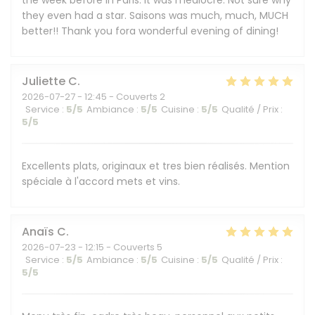
the week before in Paris. It was mediocre. Not sure why
they even had a star. Saisons was much, much, MUCH
better!! Thank you fora wonderful evening of dining!
Juliette
C
2026-07-27
- 12:45 - Couverts 2
Service
:
5
/5
Ambiance
:
5
/5
Cuisine
:
5
/5
Qualité / Prix
:
5
/5
Excellents plats, originaux et tres bien réalisés. Mention
spéciale à l'accord mets et vins.
Anaïs
C
2026-07-23
- 12:15 - Couverts 5
Service
:
5
/5
Ambiance
:
5
/5
Cuisine
:
5
/5
Qualité / Prix
:
5
/5