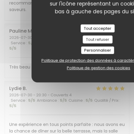
recommandons cet endroit plein de charme et de
sur l'icône représentant un cook
saveurs.
bas à gauche des pages du si
Tout accepter
Pauline
M
2026-07-30
- 19:30 - Couverts 6
Tout refuser
Service
:
5
/5
Ambiance
:
5
/5
Cuisine
:
5
/5
Qualité / Prix
:
5
/5
Personnaliser
Politique de protection des données à caractè
Très beau cadre et belle découverte gustative !
Politique de gestion des cookies
Lydie
B
2026-07-30
- 20:30 - Couverts 4
Service
:
5
/5
Ambiance
:
5
/5
Cuisine
:
5
/5
Qualité / Prix
:
5
/5
Une expérience en tous points parfaite : nous avons eu
la chance de dîner sur la belle terrasse, mais la salle