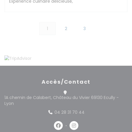
Expérience culinaire délicieuse,
1
2
3
Accès/Contact
1A chemin de Calabert, Château du Vivier 69130 Ecully -
((ouvre une nouvelle fenêtre))
Lyon
04 28 31 70 44
Facebook ((ouvre une nouvelle 
Instagram ((ouvre une no