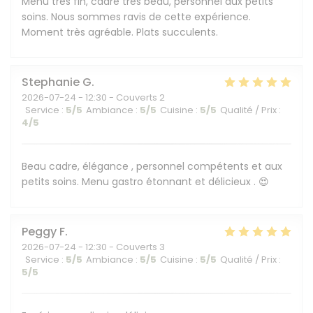
Menu très fin, cadre très beau, personnel aux petits
soins. Nous sommes ravis de cette expérience.
Moment très agréable. Plats succulents.
Stephanie
G
2026-07-24
- 12:30 - Couverts 2
Service
:
5
/5
Ambiance
:
5
/5
Cuisine
:
5
/5
Qualité / Prix
:
4
/5
Beau cadre, élégance , personnel compétents et aux
petits soins. Menu gastro étonnant et délicieux . 😍
Peggy
F
2026-07-24
- 12:30 - Couverts 3
Service
:
5
/5
Ambiance
:
5
/5
Cuisine
:
5
/5
Qualité / Prix
:
5
/5