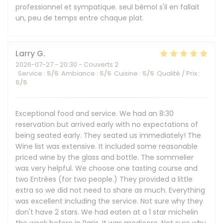
professionnel et sympatique. seul bémol s'il en fallait
un, peu de temps entre chaque plat.
Larry
G
2026-07-27
- 20:30 - Couverts 2
Service
:
5
/5
Ambiance
:
5
/5
Cuisine
:
5
/5
Qualité / Prix
:
5
/5
Exceptional food and service. We had an 8:30
reservation but arrived early with no expectations of
being seated early. They seated us immediately! The
Wine list was extensive. It included some reasonable
priced wine by the glass and bottle. The sommelier
was very helpful. We choose one tasting course and
two Entrées (for two people.) They provided a little
extra so we did not need to share as much. Everything
was excellent including the service. Not sure why they
don't have 2 stars. We had eaten at a 1 star michelin