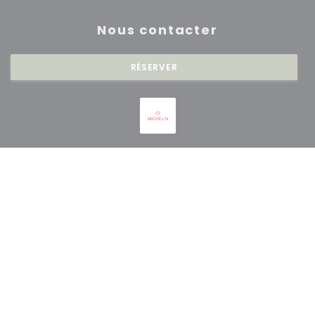
Nous contacter
RÉSERVER
Newsletter
*
Inscrivez-vous à notre lettre d'information pour recevoir des
communications personnalisées et des offres marketing par courriel.
S'ABONNER
© 2026 RESTAURANT SAISONS — CRÉATION DE SITE INTERNET
((OUVRE UNE NOUVE
RESTAURANT AVEC
ZENCHEF