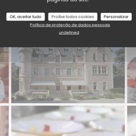
SAISONS | Ecully
OK, aceitar tudo
Proíbe todos cookies
Personalizar
Política de proteção de dados pessoais
undefined