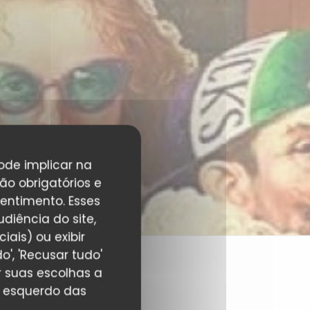
pode implicar na
ão obrigatórios e
entimento. Esses
diência do site,
ais) ou exibir
', 'Recusar tudo'
r suas escolhas a
r esquerdo das