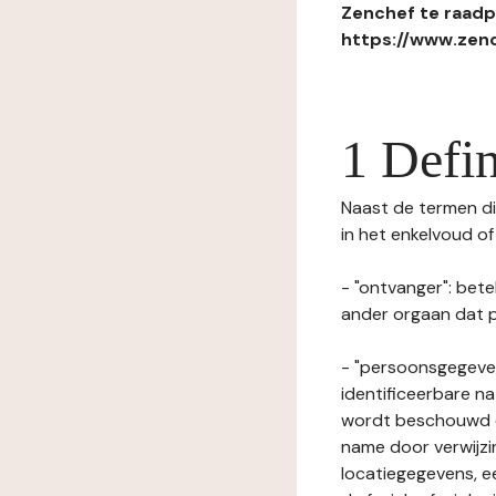
Zenchef te raadpl
https://www.zenc
1 Defin
Naast de termen die
in het enkelvoud o
- "ontvanger": bete
ander orgaan dat p
- "persoonsgegeven
identificeerbare na
wordt beschouwd ee
name door verwijzi
locatiegegevens, ee