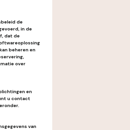
beleid de
evoerd, in de
, dat de
softwareoplossing
 kan beheren en
eservering,
rmatie over
plichtingen en
unt u contact
eronder.
onsgegevens van