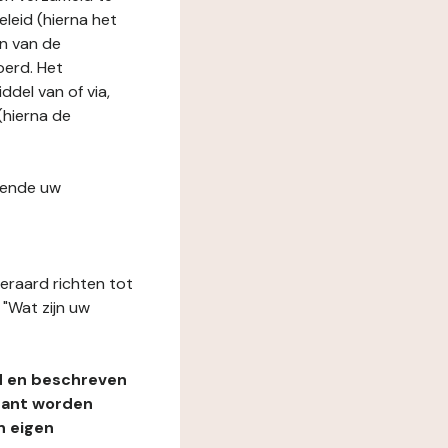
leid (hierna het
n van de
oerd. Het
del van of via,
(hierna de
fende uw
teraard richten tot
"Wat zijn uw
d en beschreven
rant worden
n eigen