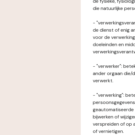
de fysieke, fysiolo
die natuurlijke per
- "verwerkingsveran
de dienst of enig 
voor de verwerking
doeleinden en midde
verwerkingsverant
- "verwerker": bete
ander orgaan die/
verwerkt.
- "verwerking": be
persoonsgegevens o
geautomatiseerde p
bijwerken of wijzig
verspreiden of op a
of vernietigen.