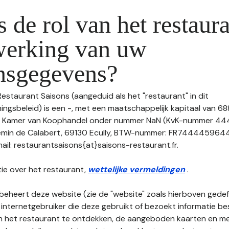
s de rol van het restaura
werking van uw
nsgegevens?
Restaurant Saisons (aangeduid als het "restaurant" in dit
gsbeleid) is een -, met een maatschappelijk kapitaal van 6
 de Kamer van Koophandel onder nummer NaN (KvK-nummer 
hemin de Calabert, 69130 Ecully, BTW-nummer: FR74444596449
l: restaurantsaisons{at}saisons-restaurant.fr.
ie over het restaurant,
wettelijke vermeldingen
.
beheert deze website (zie de "website" zoals hierboven gedefi
 internetgebruiker die deze gebruikt of bezoekt informatie be
an het restaurant te ontdekken, de aangeboden kaarten en men