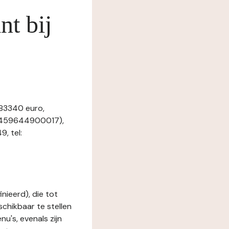
nt bij
883340 euro,
44459644900017),
, tel:
nieerd), die tot
schikbaar te stellen
u's, evenals zijn