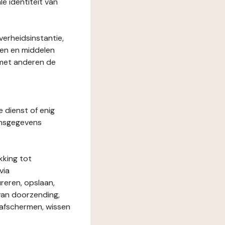
le identiteit van
verheidsinstantie,
den en middelen
 met anderen de
e dienst of enig
onsgegevens
kking tot
via
reren, opslaan,
 van doorzending,
, afschermen, wissen