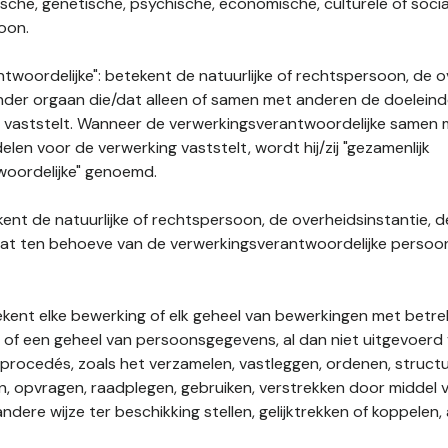
gische, genetische, psychische, economische, culturele of socia
soon.
twoordelijke": betekent de natuurlijke of rechtspersoon, de o
ander orgaan die/dat alleen of samen met anderen de doelein
 vaststelt. Wanneer de verwerkingsverantwoordelijke samen
len voor de verwerking vaststelt, wordt hij/zij "gezamenlijk
woordelijke" genoemd.
kent de natuurlijke of rechtspersoon, de overheidsinstantie, d
dat ten behoeve van de verwerkingsverantwoordelijke perso
tekent elke bewerking of elk geheel van bewerkingen met betre
f een geheel van persoonsgegevens, al dan niet uitgevoerd 
rocedés, zoals het verzamelen, vastleggen, ordenen, structu
en, opvragen, raadplegen, gebruiken, verstrekken door middel
ndere wijze ter beschikking stellen, gelijktrekken of koppelen