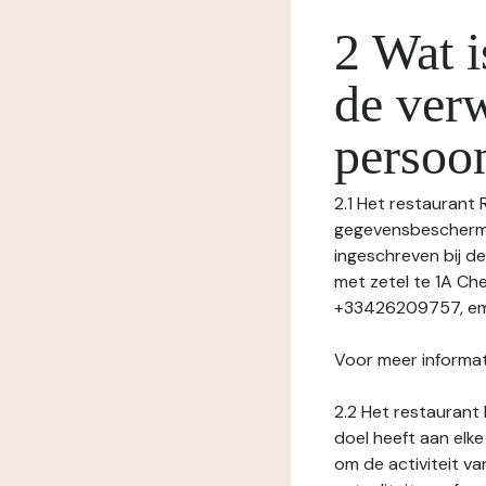
2 Wat i
de ver
persoo
2.1 Het restaurant 
gegevensbeschermin
ingeschreven bij
met zetel te 1A C
+33426209757, emai
Voor meer informat
2.2 Het restaurant 
doel heeft aan elke
om de activiteit v