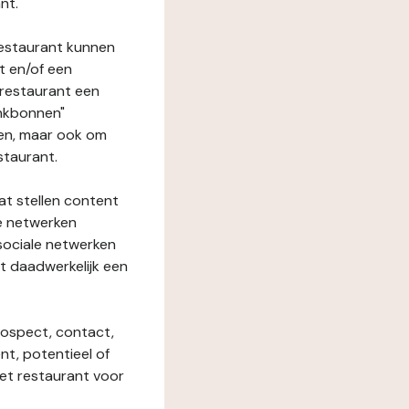
nt.
restaurant kunnen
t en/of een
t restaurant een
enkbonnen"
den, maar ook om
staurant.
at stellen content
ze netwerken
 sociale netwerken
t daadwerkelijk een
rospect, contact,
ent, potentieel of
het restaurant voor