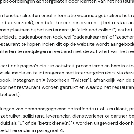
nog beoordelingen achtergelaten door klanten van het restaura
n functionaliteiten en/of informatie waarmee gebruikers het 
ontactverzoek), een tafel kunnen reserveren bij het restauran
nnen plaatsen bij het restaurant (in "click and collect") als he
 aanbiedt, cadeaubonnen (ook wel "cadeaukaarten" of "gesch
estaurant te kopen indien dit op de website wordt aangebo
liteiten te raadplegen in verband met de activiteit van het re
ert ook pagina's die zijn activiteit presenteren en hem in sta
ociale media en te interageren met internetgebruikers via de
book, Instagram en X (voorheen "Twitter"), afhankelijk van de
door het restaurant worden gebruikt en waarop het restauran
 beheert).
ingen van persoonsgegevens betreffende u, of u nu klant, p
gebruiker, sollicitant, leverancier, dienstverlener of partner b
duid als "u" of de "betrokkene(n)"), worden uitgevoerd door 
eld hieronder in paragraaf 4.