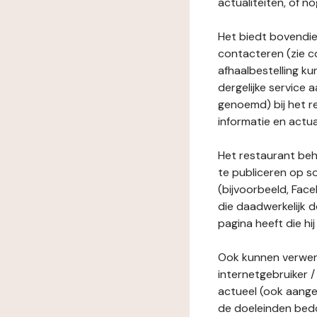
actualiteiten, of 
Het biedt bovendie
contacteren (zie c
afhaalbestelling ku
dergelijke service
genoemd) bij het r
informatie en actua
Het restaurant behe
te publiceren op s
(bijvoorbeeld, Face
die daadwerkelijk 
pagina heeft die hij
Ook kunnen verwerk
internetgebruiker / 
actueel (ook aange
de doeleinden bedo