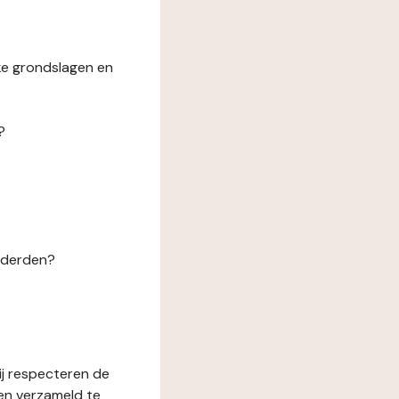
ke grondslagen en
?
n derden?
ij respecteren de
en verzameld te