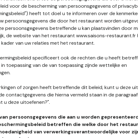
leid voor de bescherming van persoonsgegevens of privacybe
ngsbeleid") heeft tot doel u te informeren over de kenmerke
uw persoonsgegevens die door het restaurant worden uitgev
e persoonsgegevens betreffende u kan plaatsvinden door mid
ijk, de website van het restaurant www.saisons-restaurant.fr 
t kader van uw relaties met het restaurant.
rmingsbeleid specificeert ook de rechten die u heeft betref
n toepassing van de van toepassing zijnde wettelijke en
ngen.
kingen of zorgen heeft betreffende dit beleid, kunt u deze ui
de contactgegevens die hierna vermeld staan in de paragraaf 
t u deze uitoefenen?".
 van persoonsgegevens die aan u worden gepresenteer
eschermingsbeleid betreffen die welke door het restau
hoedanigheid van verwerkingsverantwoordelijke voor zij