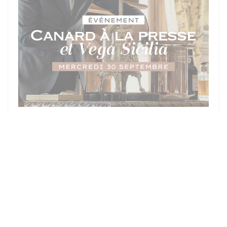
OP 30/09/2026 VAN 19H30 TOT 20H00
SOIRÉE D'EXCEPTION - MERCREDI
30 SEPTEMBRE : CANARD À LA
PRESSE & DOMAINE VEGA SICILIA
PRIJS : €300.00
((OPENT IN EEN NIEUW 
MEER INFORMATIE