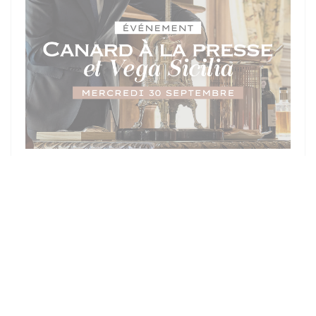
OP 30/09/2026 VAN 19H30 TOT 20H00
SOIRÉE D'EXCEPTION - MERCREDI
30 SEPTEMBRE : CANARD À LA
PRESSE & DOMAINE VEGA SICILIA
PRIJS : €300.00
((OPENT IN EEN NIEUW 
MEER INFORMATIE