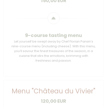
150,00 EUR
9-course tasting menu
Let yourself be swept away by Chef Florian Pansin’s
nine-course menu (including cheese). With this menu,
you’ll savour the finest treasures of the season, in a
cuisine that stirs the emotions, brimming with
freshness and passion.
Menu "Château du Vivier"
120,00 EUR