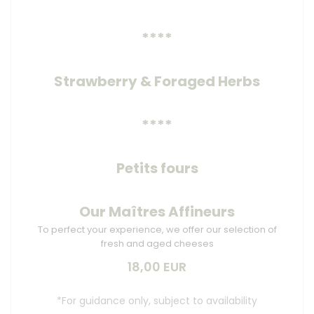
****
Strawberry & Foraged Herbs
****
Petits fours
Our Maîtres Affineurs
To perfect your experience, we offer our selection of
fresh and aged cheeses
18,00 EUR
*For guidance only, subject to availability