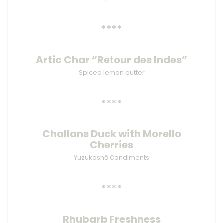
****
Artic Char “Retour des Indes”
Spiced lemon butter
****
Challans Duck with Morello
Cherries
Yuzukoshō Condiments
****
Rhubarb Freshness