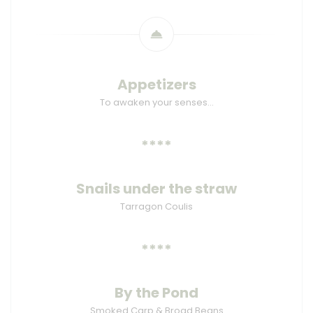
Appetizers
To awaken your senses…
****
Snails under the straw
Tarragon Coulis
****
By the Pond
Smoked Carp & Broad Beans