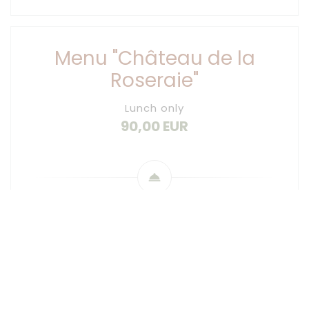
Menu "Château de la
Roseraie"
Lunch only
90,00 EUR
Appetizers
To awaken your senses…
****