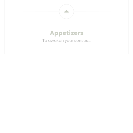
Appetizers
To awaken your senses…
****
Snails under the straw
Tarragon Coulis
****
By the pond
Smoked Carp & Broad Beans