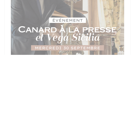
LE 30/09/2026 DE 19H30 À 20H00
SOIRÉE D'EXCEPTION - MERCREDI
30 SEPTEMBRE : CANARD À LA
PRESSE & DOMAINE VEGA SICILIA
TARIF : €300.00
Pour cet événement exclusif, notre Chef met à
l'honneur le prestigieux Canard à la Presse, préparé