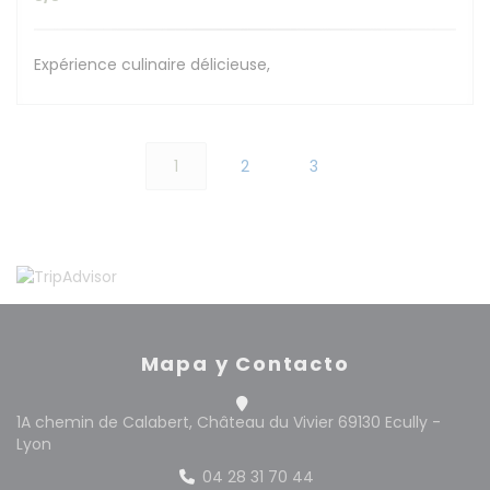
Expérience culinaire délicieuse,
1
2
3
Mapa y Contacto
1A chemin de Calabert, Château du Vivier 69130 Ecully -
((abre en una nueva ventana))
Lyon
04 28 31 70 44