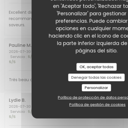
en 'Aceptar todo', 'Rechazar to
Excellent diner et excellente soirée, nous
'Personalizar' para gestionar
recommandons cet endroit plein de charme et de
preferencias. Puede cambiar
saveurs.
opciones en cualquier mom
haciendo clic en el icono de co
la parte inferior izquierda de
Pauline
M
páginas del sitio.
2026-07-30
- 19:30 - Invitados 6
Servicio
:
5
/5
Ambiente
:
5
/5
Menú
:
5
/5
Calidad / Precio
:
5
/5
OK, aceptar todas
Denegar todas las cookies
Très beau cadre et belle découverte gustative !
Personalizar
Política de protección de datos pers
Lydie
B
Política de gestión de cookies
2026-07-30
- 20:30 - Invitados 4
Servicio
:
5
/5
Ambiente
:
5
/5
Menú
:
5
/5
Calidad / Precio
:
5
/5