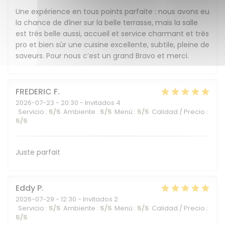
Une expérience en tous points parfaite : nous avons eu
la chance de dîner sur la belle terrasse, mais la salle
est très belle aussi, accueil et service charmant et très
pro et bien sûr une cuisine excellente, subtile, pleine de
saveurs. Pour nous c’est un grand Bravo et merci.
FREDERIC
F
2026-07-23
- 20:30 - Invitados 4
Servicio
:
5
/5
Ambiente
:
5
/5
Menú
:
5
/5
Calidad / Precio
:
5
/5
Juste parfait
Eddy
P
2026-07-29
- 12:30 - Invitados 2
Servicio
:
5
/5
Ambiente
:
5
/5
Menú
:
5
/5
Calidad / Precio
:
5
/5