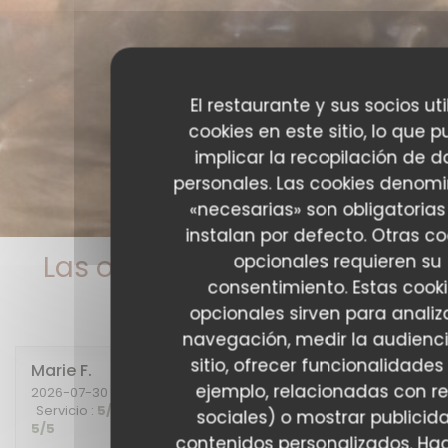
El restaurante y sus socios uti
cookies en este sitio, lo que 
implicar la recopilación de d
personales. Las cookies denom
«necesarias» son obligatorias
instalan por defecto. Otras co
Las opiniones de nuestros
opcionales requieren su
consentimiento. Estas cook
clientes
opcionales sirven para analiz
navegación, medir la audienci
sitio, ofrecer funcionalidades
Marie
F
ejemplo, relacionadas con r
2026-07-30
- 20:00 - Invitados 2
Servicio
:
5
/5
Ambiente
:
5
/5
Menú
:
5
/5
Calidad / Precio
:
sociales) o mostrar publicid
5
/5
contenidos personalizados. Hag