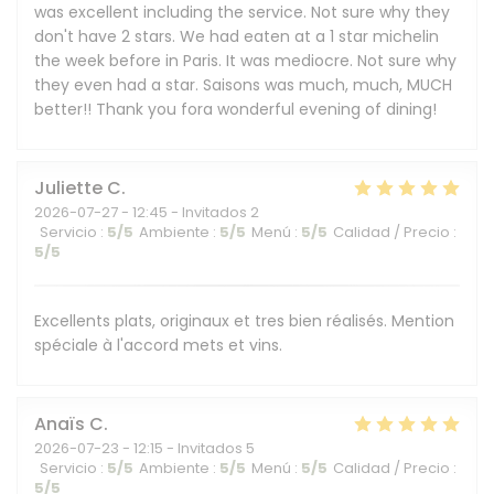
was excellent including the service. Not sure why they
don't have 2 stars. We had eaten at a 1 star michelin
the week before in Paris. It was mediocre. Not sure why
they even had a star. Saisons was much, much, MUCH
better!! Thank you fora wonderful evening of dining!
Juliette
C
2026-07-27
- 12:45 - Invitados 2
Servicio
:
5
/5
Ambiente
:
5
/5
Menú
:
5
/5
Calidad / Precio
:
5
/5
Excellents plats, originaux et tres bien réalisés. Mention
spéciale à l'accord mets et vins.
Anaïs
C
2026-07-23
- 12:15 - Invitados 5
Servicio
:
5
/5
Ambiente
:
5
/5
Menú
:
5
/5
Calidad / Precio
:
5
/5