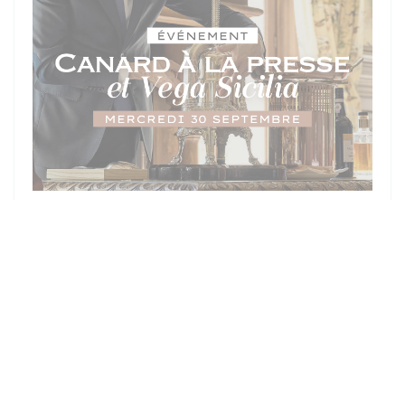
EN 30/09/2026 DE LAS 19H30 HASTA LAS 20H00
SOIRÉE D'EXCEPTION - MERCREDI
30 SEPTEMBRE : CANARD À LA
PRESSE & DOMAINE VEGA SICILIA
PRECIO : €300.00
((ABRE EN UNA NUEVA
MÁS INFORMACIÓN