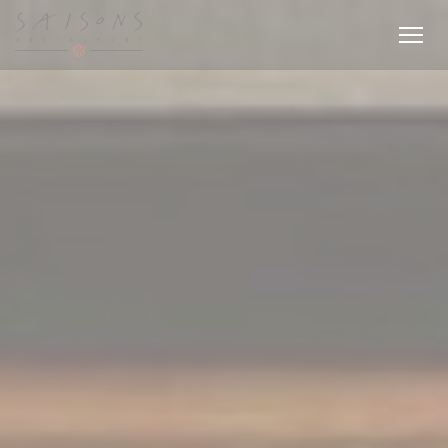
Πίνακας διαχείρισης "Μπισκότων" (Cookies)