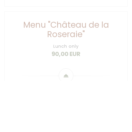
Menu "Château de la
Roseraie"
Lunch only
90,00 EUR
Appetizers
To awaken your senses…
****