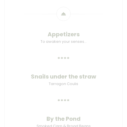
Appetizers
To awaken your senses…
****
Snails under the straw
Tarragon Coulis
****
By the Pond
Smoked Carp & Broad Beans