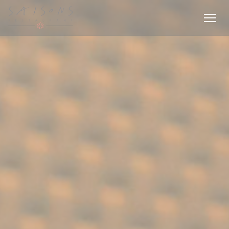
Πίνακας διαχείρισης "Μπισκότων" (Cookies)