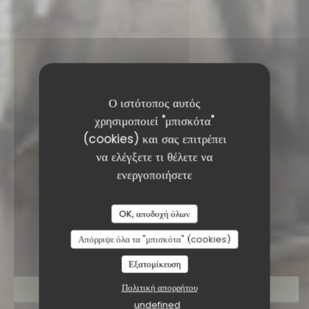
Ο ιστότοπος αυτός
χρησιμοποιεί "μπισκότα"
(cookies) και σας επιτρέπει
να ελέγξετε τι θέλετε να
ενεργοποιήσετε
RESTAURANT SAISONS
OK, αποδοχή όλων
Απόρριψε όλα τα "μπισκότα" (cookies)
Εξατομίκευση
Πολιτική απορρήτου
ΚΆΝΤΕ ΚΡΆΤΗΣΗ ΤΡΑΠΕΖΙΟΎ
undefined