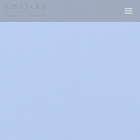
Πίνακας διαχείρισης "Μπισκότων" (Cookies)