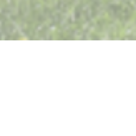
Restaurant Saisons
Μετά την ανακοίνωση νέων κυβερνητικών μέτρων
εφαρμόζεται στην ηπειρωτική Γαλλία,
είναι με συναίσθημα που σας ανακοινώνουμε
το προσωρινό κλείσιμο του Restaurant Saisons.
Οι σκέψεις και οι υποστηρίξεις μας είναι με όλους τους