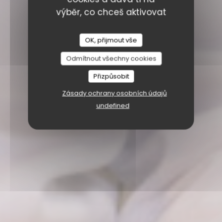
výběr, co chceš aktivovat
OK, přijmout vše
Odmítnout všechny cookies
Přizpůsobit
Zásady ochrany osobních údajů
undefined