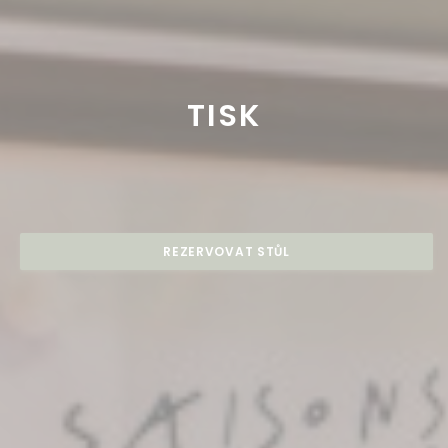
TISK
REZERVOVAT STŮL