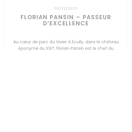
06/12/2023
FLORIAN PANSIN – PASSEUR
D’EXCELLENCE
Au cœur de parc du Vivier à Ecully, dans le château
éponyme du XIX°, Florian Pansin est le chef du
restaurant étoilé « Saisons ». Une cuisine signature
affirmée pour cet établissement atypique qui n’est
autre que le restaurant gastronomique pédagogique
((OTEVŘE SE V NOVÉM O
PŘEČÍST ČLÁNEK
de l’Institut Lyfe au renom international.