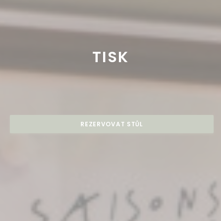
TISK
REZERVOVAT STŮL