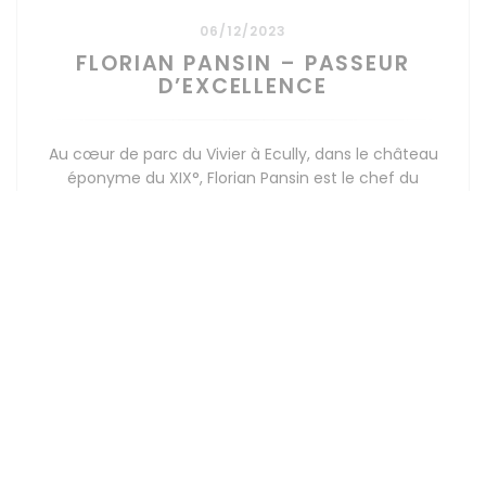
06/12/2023
FLORIAN PANSIN – PASSEUR
D’EXCELLENCE
Au cœur de parc du Vivier à Ecully, dans le château
éponyme du XIX°, Florian Pansin est le chef du
restaurant étoilé « Saisons ». Une cuisine signature
affirmée pour cet établissement atypique qui n’est
autre que le restaurant gastronomique pédagogique
((OTEVŘE SE V NOVÉM O
PŘEČÍST ČLÁNEK
de l’Institut Lyfe au renom international.