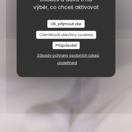
výběr, co chceš aktivovat
OK, přijmout vše
Odmítnout všechny cookies
Přizpůsobit
Zásady ochrany osobních údajů
undefined